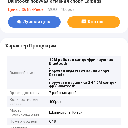
Bluetooth поручая отменяя спорт Earbuds
Цена：$6.83/Piece
MOQ：100pcs
Лучшая цена
Контакт
Характер Продукции
10M работая хэндс-фри наушник
Bluetooth
,
поручая шум 2H отменяя спорт
Высокий свет
Earbuds
,
поручать наушника 2H 10M хэндс-
фри Bluetooth
Время доставки
7 рабочих дней
Количество мин
100pcs
заказа
Место
Шэньчжэнь, Китай
происхождения
Номер модели
С18