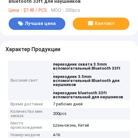
Bluetooth 33ft для наушников
Цена：$7.48 / PCS
MOQ：200pcs
Лучшая цена
Контакт
Характер Продукции
переходник охвата 3.5mm
вспомогательный Bluetooth 33ft
,
переходник 3.5mm
Высокий свет
вспомогательный Bluetooth для
наушников
,
переходник bluetooth 33ft
вспомогательный для наушников
Время доставки
7 рабочих дней
Количество мин
200pcs
заказа
Место
Шэньчжэнь, Китай
происхождения
Номер модели
А16