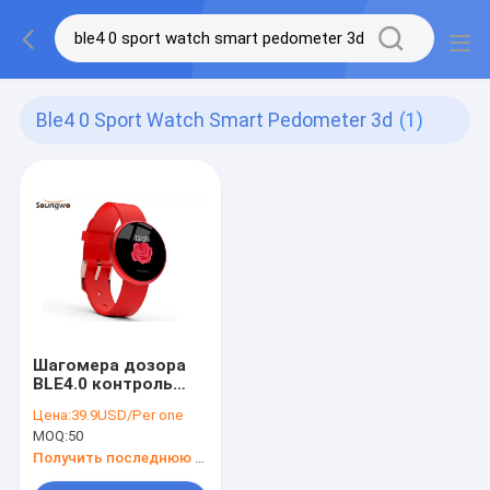
Ble4 0 Sport Watch Smart Pedometer 3d
(1)
Шагомера дозора
BLE4.0 контроль
периода умного
Цена:
39.9USD/Per one
Bluetooth точного
MOQ:
50
физиологопсихологический
Получить последнюю цену