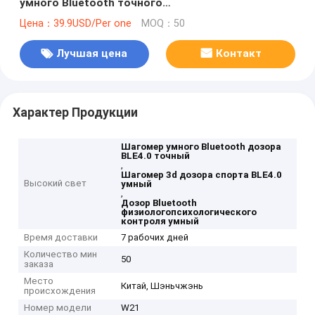
умного Bluetooth точного
физиологопсихологический
Цена：39.9USD/Per one
MOQ：50
Лучшая цена
Контакт
Характер Продукции
Шагомер умного Bluetooth дозора
BLE4.0 точный
,
Шагомер 3d дозора спорта BLE4.0
Высокий свет
умный
,
Дозор Bluetooth
физиологопсихологического
контроля умный
Время доставки
7 рабочих дней
Количество мин
50
заказа
Место
Китай, Шэньчжэнь
происхождения
Номер модели
W21